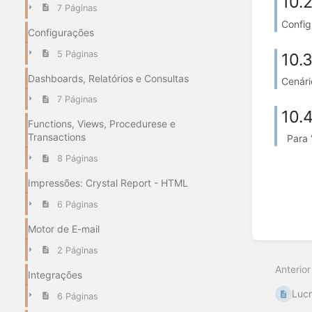
10.
7 Páginas
Config
Configurações
5 Páginas
10.
Dashboards, Relatórios e Consultas
Cenári
7 Páginas
10.
Functions, Views, Procedurese e
Transactions
Para “
8 Páginas
Impressões: Crystal Report - HTML
6 Páginas
Motor de E-mail
2 Páginas
Anterior
Integrações
Lucr
6 Páginas