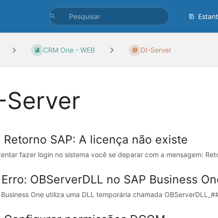
Estan
CRM One - WEB
DI-Server
-Server
0 Retorno SAP: A licença não existe
tentar fazer login no sistema você se deparar com a mensagem: Retor
1 Erro: OBServerDLL no SAP Business On
Business One utiliza uma DLL temporária chamada OBServerDLL_####