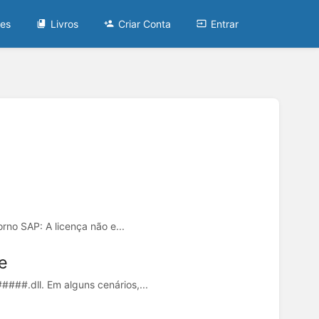
tes
Livros
Criar Conta
Entrar
no SAP: A licença não e...
e
##.dll. Em alguns cenários,...