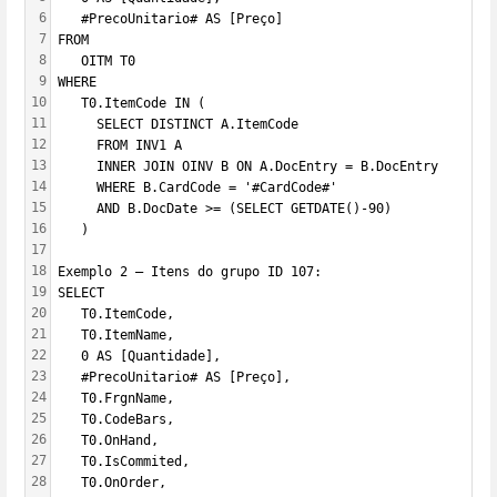
6
   #PrecoUnitario# AS [Preço]
7
FROM 
8
   OITM T0
9
WHERE 
10
   T0.ItemCode IN (
11
     SELECT DISTINCT A.ItemCode 
12
     FROM INV1 A  
13
     INNER JOIN OINV B ON A.DocEntry = B.DocEntry 
14
     WHERE B.CardCode = '#CardCode#' 
15
     AND B.DocDate >= (SELECT GETDATE()-90)
16
   )
17
18
Exemplo 2 – Itens do grupo ID 107:
19
SELECT 
20
   T0.ItemCode, 
21
   T0.ItemName,
22
   0 AS [Quantidade],
23
   #PrecoUnitario# AS [Preço],
24
   T0.FrgnName, 
25
   T0.CodeBars, 
26
   T0.OnHand, 
27
   T0.IsCommited, 
28
   T0.OnOrder, 