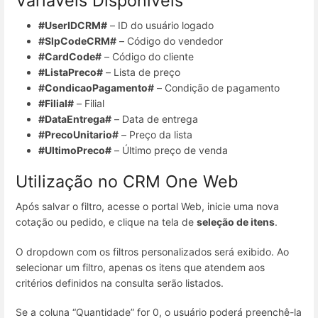
Variáveis Disponíveis
#UserIDCRM#
– ID do usuário logado
#SlpCodeCRM#
– Código do vendedor
#CardCode#
– Código do cliente
#ListaPreco#
– Lista de preço
#CondicaoPagamento#
– Condição de pagamento
#Filial#
– Filial
#DataEntrega#
– Data de entrega
#PrecoUnitario#
– Preço da lista
#UltimoPreco#
– Último preço de venda
Utilização no CRM One Web
Após salvar o filtro, acesse o portal Web, inicie uma nova
cotação ou pedido, e clique na tela de
seleção de itens
.
O dropdown com os filtros personalizados será exibido. Ao
selecionar um filtro, apenas os itens que atendem aos
critérios definidos na consulta serão listados.
Se a coluna “Quantidade” for 0, o usuário poderá preenchê-la