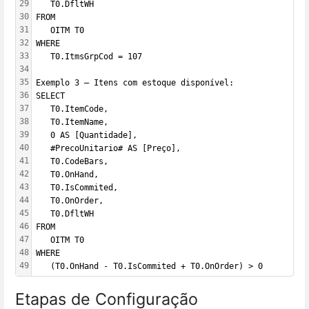
29
   T0.DfltWH
30
FROM 
31
   OITM T0
32
WHERE 
33
   T0.ItmsGrpCod = 107
34
35
Exemplo 3 – Itens com estoque disponível:
36
SELECT 
37
   T0.ItemCode, 
38
   T0.ItemName,
39
   0 AS [Quantidade],
40
   #PrecoUnitario# AS [Preço],
41
   T0.CodeBars, 
42
   T0.OnHand, 
43
   T0.IsCommited, 
44
   T0.OnOrder, 
45
   T0.DfltWH
46
FROM 
47
   OITM T0
48
WHERE 
49
   (T0.OnHand - T0.IsCommited + T0.OnOrder) > 0
Etapas de Configuração