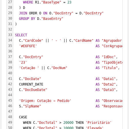
27
WHERE
 R1.
"BaseType"
 = 
23
28
  ) D
29
JOIN
 ORDR O 
ON
 O.
"DocEntry"
 = D.
"DocEntry"
30
GROUP
BY
 D.
"BaseEntry"
31
)
32
33
SELECT
34
  C.
"CardCode"
 || 
' - '
 || C.
"CardName"
AS
"Agrupador"
,
35
'#E6F6FE'
AS
"CorAgrupador
36
37
  C.
"DocEntry"
AS
"IdDoc"
,
38
'23'
AS
"TipoObjeto"
,
39
'Cotação '
 || C.
"DocNum"
AS
"Titulo"
,
40
41
  C.
"DocDate"
AS
"Data1"
,
42
  CURRENT_DATE                          
AS
"Data2"
,
43
  C.
"DocDueDate"
AS
"Data3"
,
44
45
'Origem: Cotação → Pedido'
AS
"Observacao"
,
46
  S.
"SlpName"
AS
"Responsavel"
47
48
  CASE
49
    WHEN C.
"DocTotal"
 > 
20000
 THEN 
'Prioritário'
50
    WHEN C.
"DocTotal"
 > 
10000
 THEN 
'Elevada'