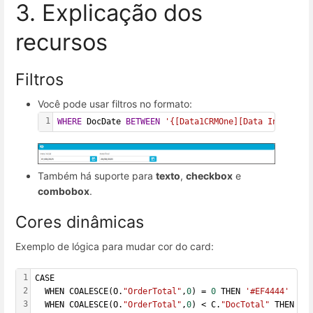
3. Explicação dos
recursos
Filtros
Você pode usar filtros no formato:
1
WHERE
 DocDate 
BETWEEN
'{[Data1CRMOne][Data Inicial]}
Também há suporte para
texto
,
checkbox
e
combobox
.
Cores dinâmicas
Exemplo de lógica para mudar cor do card:
1
CASE
2
  WHEN COALESCE(O.
"OrderTotal"
,
0
) = 
0
 THEN 
'#EF4444'
3
  WHEN COALESCE(O.
"OrderTotal"
,
0
) < C.
"DocTotal"
 THEN 
'#