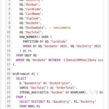
4
    OQ.
"DocNum"
,
5
    OQ.
"CardCode"
,
6
    OQ.
"CardName"
,
7
    OQ.
"SlpCode"
,
8
    OQ.
"DocDate"
,
9
    OQ.
"DocDueDate"
, 
-- vencimento
10
    OQ.
"DocTotal"
,
11
    ROW_NUMBER() OVER (
12
      PARTITION 
BY
 OQ.
"CardCode"
13
ORDER
BY
 OQ.
"DocDate"
DESC
, OQ.
"DocEntry"
DESC
14
    ) 
AS
 rn
15
FROM
 OQUT OQ
16
WHERE
 OQ.
"DocDate"
BETWEEN
'{[Data1CRMOne][Data inicia
17
),
18
19
OrdFromCot 
AS
 (
20
SELECT
21
    D.
"BaseEntry"
AS
"DocEntryCot"
,
22
    SUM(O.
"DocTotal"
) 
AS
"OrderTotal"
,
23
    STRING_AGG(CAST(O.
"DocNum"
AS
 NVARCHAR), 
', '
) 
AS
"O
24
FROM
 (
25
SELECT
DISTINCT
 R1.
"BaseEntry"
, R1.
"DocEntry"
26
FROM
 RDR1 R1