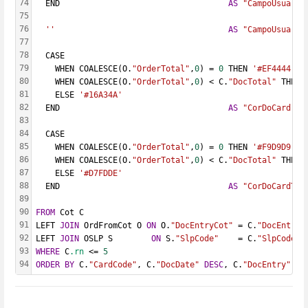
74
  END                                   
AS
"CampoUsuario
75
76
''
AS
"CampoUsuario
77
78
  CASE
79
    WHEN COALESCE(O.
"OrderTotal"
,
0
) = 
0
 THEN 
'#EF4444'
80
    WHEN COALESCE(O.
"OrderTotal"
,
0
) < C.
"DocTotal"
 THEN 
81
    ELSE 
'#16A34A'
82
  END                                   
AS
"CorDoCard"
,
83
84
  CASE
85
    WHEN COALESCE(O.
"OrderTotal"
,
0
) = 
0
 THEN 
'#F9D9D9'
86
    WHEN COALESCE(O.
"OrderTotal"
,
0
) < C.
"DocTotal"
 THEN 
87
    ELSE 
'#D7FDDE'
88
  END                                   
AS
"CorDoCardTot
89
90
FROM
 Cot C
91
LEFT 
JOIN
 OrdFromCot O 
ON
 O.
"DocEntryCot"
 = C.
"DocEntry"
92
LEFT 
JOIN
 OSLP S        
ON
 S.
"SlpCode"
    = C.
"SlpCode"
93
WHERE
 C
.rn
 <= 
5
94
ORDER
BY
 C.
"CardCode"
, C.
"DocDate"
DESC
, C.
"DocEntry"
DE