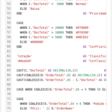
51
    WHEN C.
"DocTotal"
 >  
5000
 THEN 
'Normal'
52
    ELSE 
'Baixa'
53
  END                                   
AS
"Prioridade"
,
54
55
  CASE
56
    WHEN C.
"DocTotal"
 > 
20000
 THEN 
'#FF0000'
57
    WHEN C.
"DocTotal"
 > 
10000
 THEN 
'#FFA500'
58
    WHEN C.
"DocTotal"
 > 
5000
  THEN 
'#00CED1'
59
    ELSE 
'#808080'
60
  END                                   
AS
"CorPrioridad
61
62
'Cotação'
AS
"Classificaca
63
'#0ea5e9'
AS
"CorClassific
64
65
  CAST(C.
"DocTotal"
AS
DECIMAL
(
19
,
2
))               
AS
"
66
  CAST(COALESCE(O.
"OrderTotal"
,
0
) 
AS
DECIMAL
(
19
,
2
)) 
AS
"
67
  CAST(COALESCE(O.
"OrderTotal"
,
0
) - C.
"DocTotal"
AS
DECI
68
69
  CASE WHEN COALESCE(O.
"OrderTotal"
,
0
) = 
0
 THEN 
50
 ELSE 
70
71
  CASE
72
    WHEN COALESCE(O.
"OrderTotal"
,
0
) = 
0
 THEN 
'Pedido não
73
    ELSE 
'PV(s): '
 || O.
"OrderNums"