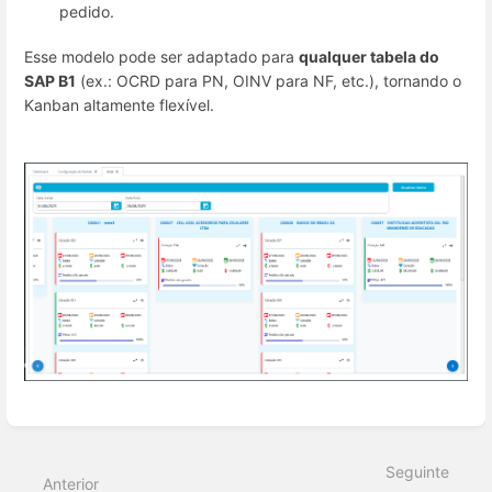
pedido.
Esse modelo pode ser adaptado para
qualquer tabela do
SAP B1
(ex.: OCRD para PN, OINV para NF, etc.), tornando o
Kanban altamente flexível.
Entrar
em
modo
Seguinte
de
Anterior