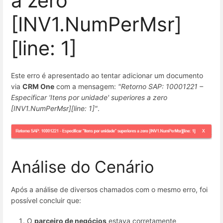
a zero
[INV1.NumPerMsr]
[line: 1]
Este erro é apresentado ao tentar adicionar um documento
via
CRM One
com a mensagem:
"Retorno SAP: 10001221 –
Especificar 'Itens por unidade' superiores a zero
[INV1.NumPerMsr][line: 1]"
.
Análise do Cenário
Após a análise de diversos chamados com o mesmo erro, foi
possível concluir que:
O
parceiro de negócios
estava corretamente