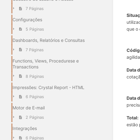
7 Páginas
Situa
Configurações
utiliz
que o 
5 Páginas
Dashboards, Relatórios e Consultas
Códig
7 Páginas
agilid
Functions, Views, Procedurese e
Transactions
Data 
8 Páginas
cotaç
Impressões: Crystal Report - HTML
6 Páginas
Data d
precis
Motor de E-mail
Total:
2 Páginas
estão 
Integrações
6 Páginas