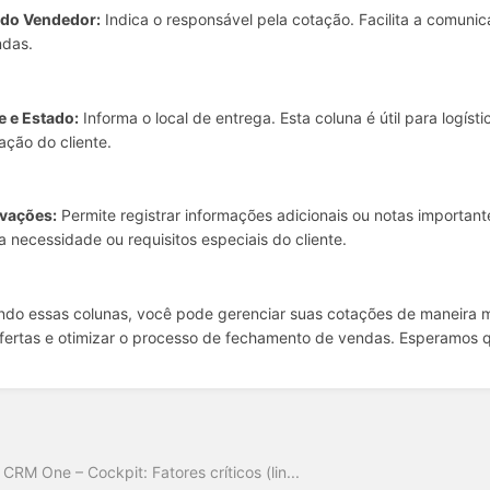
do Vendedor:
Indica o responsável pela cotação. Facilita a comun
ndas.
e e Estado:
Informa o local de entrega. Esta coluna é útil para logíst
zação do cliente.
vações:
Permite registrar informações adicionais ou notas important
a necessidade ou requisitos especiais do cliente.
ando essas colunas, você pode gerenciar suas cotações de maneira ma
fertas e otimizar o processo de fechamento de vendas. Esperamos 
o
 CRM One – Cockpit: Fatores críticos (lin...