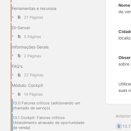
Nome 
Ferramentas e recursos
de ve
27 Páginas
DI-Server
Cidad
5 Páginas
locali
Informações Gerais
2 Páginas
Obser
sobre 
FAQ's
22 Páginas
Utiliz
Módulo: Cockpit
suas o
14 Páginas
Entrar
13.0 Fatores críticos (adicionando um
em
chamado de serviço)
modo
Anterior
de
13.1 Cockpit: Fatores críticos
seleçã
(Atendimento atrasado de oportunidade
13.7
de
de venda)