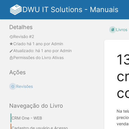
DWU IT Solutions - Manuais
Detalhes
Livros
Revisão #2
Criado
há 1 ano
por
Admin
Atualizado:
há 1 ano
por
Admin
1
Permissões do Livro Ativas
c
Ações
Revisões
c
Navegação do Livro
Na tel
precio
CRM One - WEB
vendas
Cadastro de usuário e Acesso