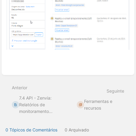
Entrar
em
modo
Anterior
de
Seguinte
seleção
7.4 API - Zenvia:
de
Ferramentas e
seção
Relatórios de
recursos
monitoramento...
0 Tópicos de Comentários
0 Arquivado