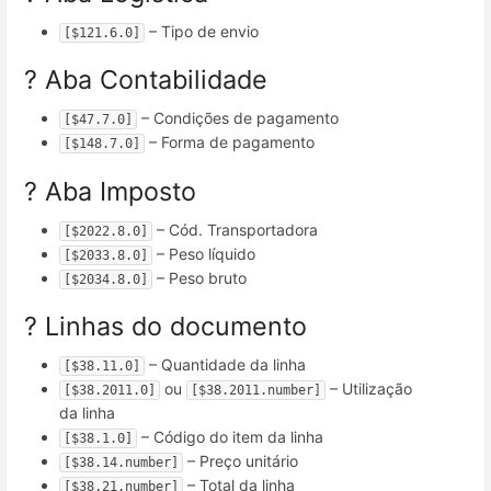
– Tipo de envio
[$121.6.0]
? Aba Contabilidade
– Condições de pagamento
[$47.7.0]
– Forma de pagamento
[$148.7.0]
? Aba Imposto
– Cód. Transportadora
[$2022.8.0]
– Peso líquido
[$2033.8.0]
– Peso bruto
[$2034.8.0]
? Linhas do documento
– Quantidade da linha
[$38.11.0]
ou
– Utilização
[$38.2011.0]
[$38.2011.number]
da linha
– Código do item da linha
[$38.1.0]
– Preço unitário
[$38.14.number]
– Total da linha
[$38.21.number]