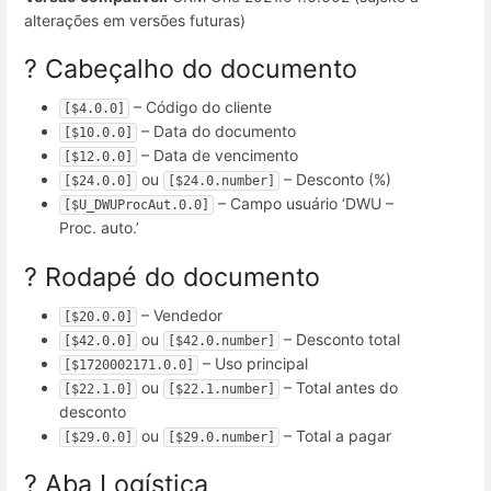
alterações em versões futuras)
? Cabeçalho do documento
– Código do cliente
[$4.0.0]
– Data do documento
[$10.0.0]
– Data de vencimento
[$12.0.0]
ou
– Desconto (%)
[$24.0.0]
[$24.0.number]
– Campo usuário ‘DWU –
[$U_DWUProcAut.0.0]
Proc. auto.’
? Rodapé do documento
– Vendedor
[$20.0.0]
ou
– Desconto total
[$42.0.0]
[$42.0.number]
– Uso principal
[$1720002171.0.0]
ou
– Total antes do
[$22.1.0]
[$22.1.number]
desconto
ou
– Total a pagar
[$29.0.0]
[$29.0.number]
? Aba Logística