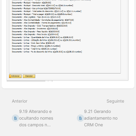
Entrar
em
modo
Anterior
Seguinte
de
seleção
9.19 Alterando e
9.21 Gerando
de
seção
ocultando nomes
adiantamento no
dos campos n...
CRM One