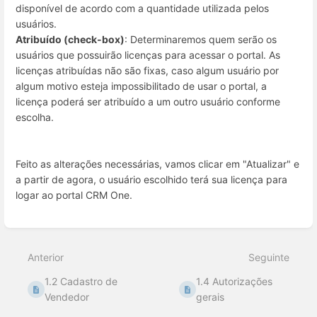
disponível de acordo com a quantidade utilizada pelos
usuários.
Atribuído (check-box)
: Determinaremos quem serão os
usuários que possuirão licenças para acessar o portal. As
licenças atribuídas não são fixas, caso algum usuário por
algum motivo esteja impossibilitado de usar o portal, a
licença poderá ser atribuído a um outro usuário conforme
escolha.
Feito as alterações necessárias, vamos clicar em "Atualizar" e
a partir de agora, o usuário escolhido terá sua licença para
logar ao portal CRM One.
Entrar
em
modo
Anterior
Seguinte
de
seleção
1.2 Cadastro de
1.4 Autorizações
de
seção
Vendedor
gerais