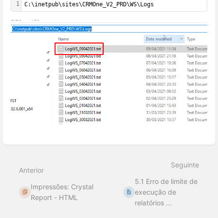
1
C:\inetpub\sites\CRMOne_V2_PRD\WS\Logs
Entrar
em
modo
Seguinte
de
Anterior
seleção
5.1 Erro de limite de
de
Impressões: Crystal
seção
execução de
Report - HTML
relatórios ...