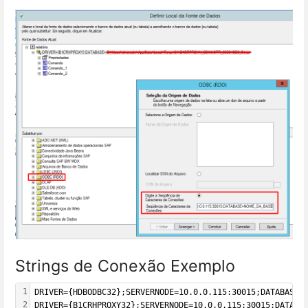
Strings de Conexão Exemplo
1
DRIVER={HDBODBC32};SERVERNODE=10.0.0.115:30015;DATABASE=
2
DRIVER={B1CRHPROXY32};SERVERNODE=10.0.0.115:30015;DATABA